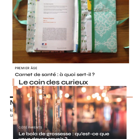
PREMIER ÂGE
Carnet de santé : à quoi sert-il ?
Le coin des curieux
Nos petits chouchous
kids-promo.fr
unbrindefil.fr
CÔTÉ PARENTS
Le bola de grossesse : qu’est-ce que
vous devez savoir ?