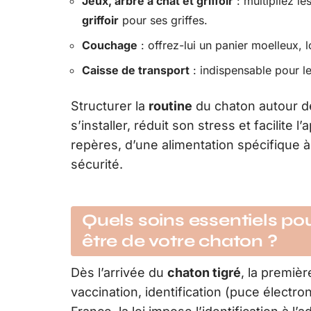
Jeux, arbre à chat et griffoir
: multipliez l
griffoir
pour ses griffes.
Couchage
: offrez-lui un panier moelleux, l
Caisse de transport
: indispensable pour le
Structurer la
routine
du chaton autour de
s’installer, réduit son stress et facilite 
repères, d’une alimentation spécifique à
sécurité.
Quels soins essentiels pou
être de votre chaton ?
Dès l’arrivée du
chaton tigré
, la premiè
vaccination, identification (puce électr