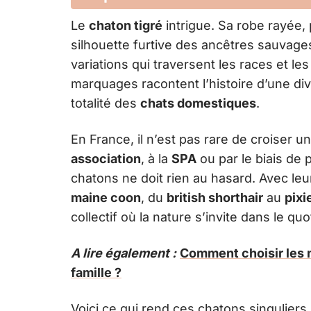
Le
chaton tigré
intrigue. Sa robe rayée,
silhouette furtive des ancêtres sauvage
variations qui traversent les races et le
marquages racontent l’histoire d’une div
totalité des
chats domestiques
.
En France, il n’est pas rare de croiser u
association
, à la
SPA
ou par le biais d
chatons ne doit rien au hasard. Avec leu
maine coon
, du
british shorthair
au
pixi
collectif où la nature s’invite dans le quot
A lire également :
Comment choisir les m
famille ?
Voici ce qui rend ces chatons singuliers 