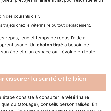
es jouets, prévoyez un
arbre à chat
pour l’escalade et un
oin des courants d’air.
s trajets chez le vétérinaire ou tout déplacement.
s repas, jeux et temps de repos l’aide à
l’apprentissage. Un
chaton tigré
a besoin de
 son âge et d’un espace où il évolue en toute
r assurer la santé et le bien-
re étape consiste à consulter le
vétérinaire
:
onique ou tatouage), conseils personnalisés. En