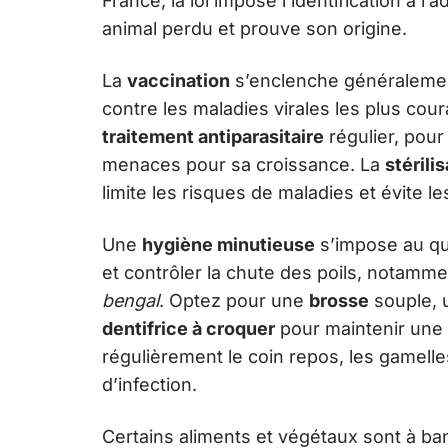
France, la loi impose l’identification à 
animal perdu et prouve son origine.
La
vaccination
s’enclenche généralemen
contre les maladies virales les plus co
traitement antiparasitaire
régulier, pour
menaces pour sa croissance. La
stérili
limite les risques de maladies et évite 
Une
hygiène minutieuse
s’impose au quo
et contrôler la chute des poils, notam
bengal
. Optez pour une
brosse
souple,
dentifrice à croquer
pour maintenir une
régulièrement le coin repos, les gamelles e
d’infection.
Certains aliments et végétaux sont à bann