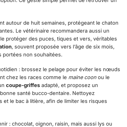
l’adoption. Ce geste simple permet de retrouver un
t autour de huit semaines, protégeant le chaton
urantes. Le vétérinaire recommandera aussi un
 le protéger des puces, tiques et vers, véritables
sation
, souvent proposée vers l’âge de six mois,
les portées non souhaitées.
tidien : brossez le pelage pour éviter les nœuds
ment chez les races comme le
maine coon
ou le
 un
coupe-griffes
adapté, et proposez un
 bonne santé bucco-dentaire. Nettoyez
t le bac à litière, afin de limiter les risques
ir : chocolat, oignon, raisin, mais aussi lys ou