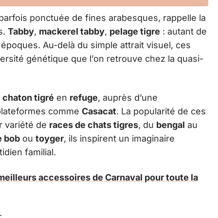
 parfois ponctuée de fines arabesques, rappelle la
s.
Tabby
,
mackerel tabby
,
pelage tigre
: autant de
s époques. Au-delà du simple attrait visuel, ces
ersité génétique que l’on retrouve chez la quasi-
n
chaton tigré
en
refuge
, auprès d’une
e plateformes comme
Casacat
. La popularité de ces
r variété de
races de chats tigres
, du
bengal
au
e bob
ou
toyger
, ils inspirent un imaginaire
idien familial.
eilleurs accessoires de Carnaval pour toute la
: