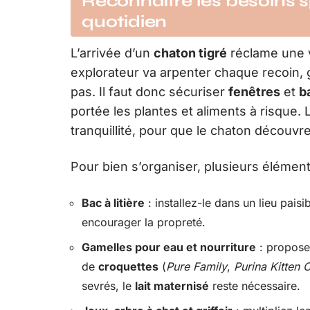
Reconnaître les besoins s
quotidien
L’arrivée d’un
chaton tigré
réclame une v
explorateur va arpenter chaque recoin, gr
pas. Il faut donc sécuriser
fenêtres
et
b
portée les plantes et aliments à risque. L
tranquillité, pour que le chaton découvr
Pour bien s’organiser, plusieurs élément
Bac à litière
: installez-le dans un lieu paisi
encourager la propreté.
Gamelles pour eau et nourriture
: propos
de
croquettes
(
Pure Family
,
Purina Kitten
sevrés, le
lait maternisé
reste nécessaire.