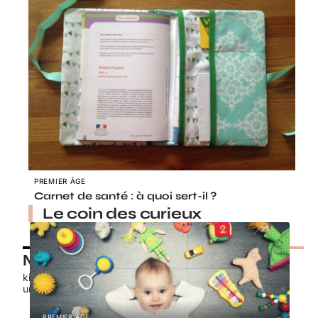
PREMIER ÂGE
Carnet de santé : à quoi sert-il ?
Le coin des curieux
Nos petits chouchous
kids-promo.fr
unbrindefil.fr
PREMIER ÂGE