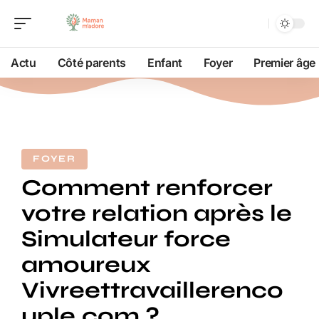
Actu
Côté parents
Enfant
Foyer
Premier âge
FOYER
Comment renforcer
votre relation après le
Simulateur force
amoureux
Vivreettravaillerenco
uple.com ?