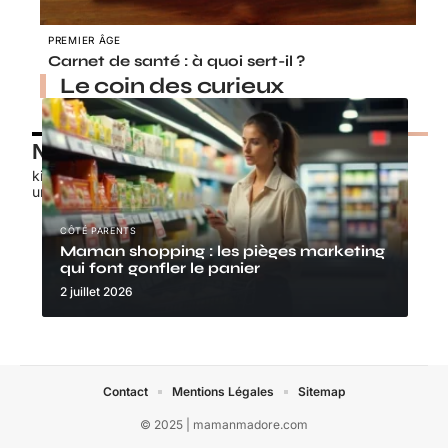
PREMIER ÂGE
Carnet de santé : à quoi sert-il ?
Le coin des curieux
Nos petits chouchous
kids-promo.fr
unbrindefil.fr
CÔTÉ PARENTS
Maman shopping : les pièges marketing
qui font gonfler le panier
2 juillet 2026
Contact
Mentions Légales
Sitemap
© 2025 | mamanmadore.com