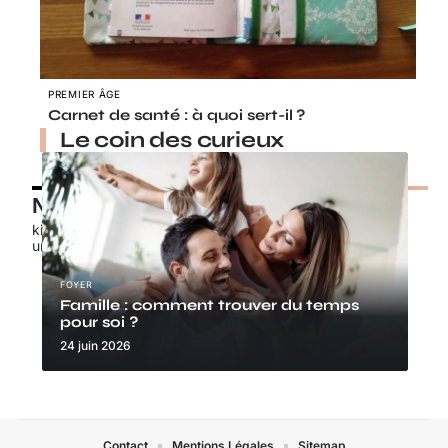
PREMIER ÂGE
Carnet de santé : à quoi sert-il ?
Le coin des curieux
Nos petits chouchous
kids-promo.fr
unbrindefil.fr
FOYER
Famille : comment trouver du temps
pour soi ?
24 juin 2026
Contact
Mentions Légales
Sitemap