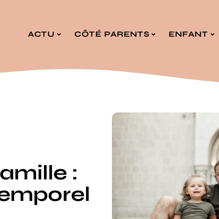
ACTU
CÔTÉ PARENTS
ENFANT
amille :
temporel
!