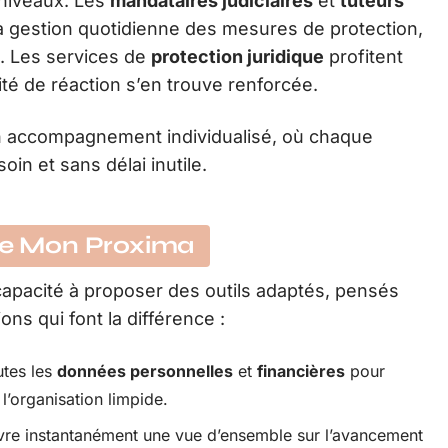
 niveaux. Les
mandataires judiciaires
et
tuteurs
 la gestion quotidienne des mesures de protection,
e. Les services de
protection juridique
profitent
ité de réaction s’en trouve renforcée.
e un accompagnement individualisé, où chaque
oin et sans délai inutile.
 de Mon Proxima
capacité à proposer des outils adaptés, pensés
ions qui font la différence :
utes les
données personnelles
et
financières
pour
l’organisation limpide.
ivre instantanément une vue d’ensemble sur l’avancement