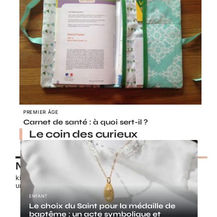
PREMIER ÂGE
Carnet de santé : à quoi sert-il ?
Le coin des curieux
Nos petits chouchous
kids-promo.fr
unbrindefil.fr
ENFANT
Le choix du Saint pour la médaille de
baptême : un acte symbolique et