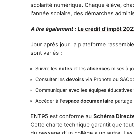
scolarité numérique. Chaque élève, chaqu
l’année scolaire, des démarches administ
A lire également :
Le crédit d'impôt 202
Jour après jour, la plateforme rassemble
sont variés :
Suivre les
notes
et les
absences
mises à jo
Consulter les
devoirs
via Pronote ou SACo
Communiquer avec les équipes éducatives v
Accéder à l’
espace documentaire
partagé 
ENT95 est conforme au
Schéma Directe
Cette charte technique garantit que tou
du passage d’un collège à un autre. Les