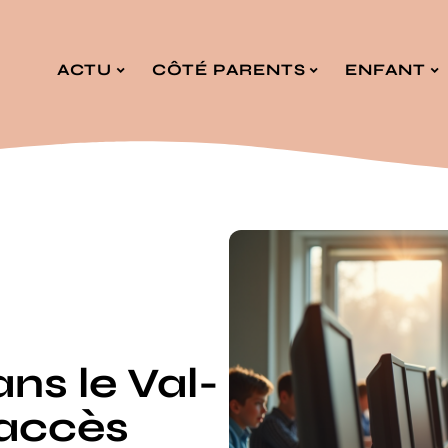
ACTU
CÔTÉ PARENTS
ENFANT
ns le Val-
l’accès