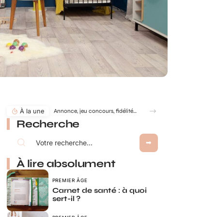
À la une
Annonce, jeu concours, fidélité… comment utiliser le jeu à gratter personnalisé ?
Recherche
À lire absolument
PREMIER ÂGE
Carnet de santé : à quoi
sert-il ?