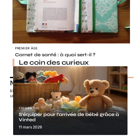
PREMIER ÂGE
Carnet de santé : à quoi sert-il ?
Le coin des curieux
Nos petits chouchous
kids-promo.fr
unbrindefil.fr
PREMIER ÂGE
S’équiper pour l’arrivée de bébé grâce à
Vinted
11 mars 2026