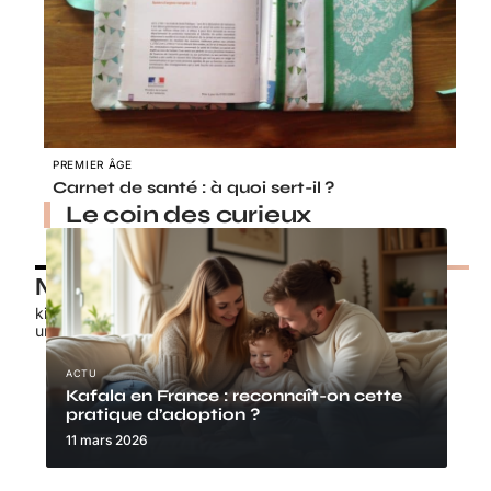
PREMIER ÂGE
Carnet de santé : à quoi sert-il ?
Le coin des curieux
Nos petits chouchous
kids-promo.fr
unbrindefil.fr
ACTU
Kafala en France : reconnaît-on cette
pratique d’adoption ?
11 mars 2026