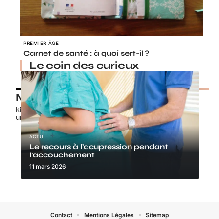
PREMIER ÂGE
Carnet de santé : à quoi sert-il ?
Le coin des curieux
Nos petits chouchous
kids-promo.fr
unbrindefil.fr
ACTU
Le recours à l’acupression pendant
l’accouchement
11 mars 2026
Contact
Mentions Légales
Sitemap