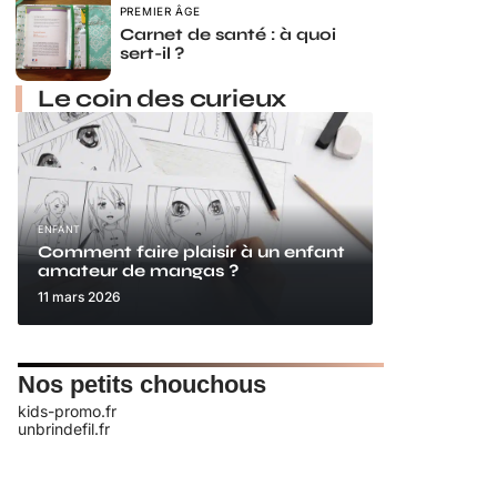
PREMIER ÂGE
Carnet de santé : à quoi
sert-il ?
Le coin des curieux
ENFANT
Comment faire plaisir à un enfant
amateur de mangas ?
11 mars 2026
Nos petits chouchous
kids-promo.fr
unbrindefil.fr