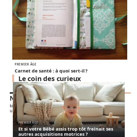
PREMIER ÂGE
Carnet de santé : à quoi sert-il ?
Le coin des curieux
Nos petits chouchous
kids-promo.fr
unbrindefil.fr
PREMIER ÂGE
Et si votre Bébé assis trop tôt freinait ses
autres acquisitions motrices ?