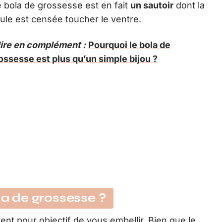
bola de grossesse est en fait
un sautoir
dont la
ule est censée toucher le ventre.
lire en complément :
Pourquoi le bola de
ossesse est plus qu’un simple bijou ?
la de grossesse ?
ent pour objectif de vous embellir. Bien que le