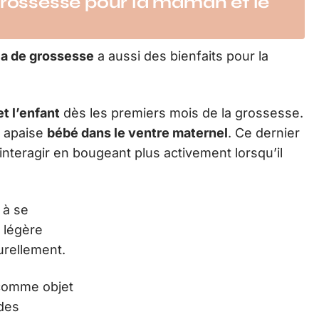
grossesse pour la maman et le
la de grossesse
a aussi des bienfaits pour la
et l’enfant
dès les premiers mois de la grossesse.
t apaise
bébé dans le ventre maternel
. Ce dernier
nteragir en bougeant plus activement lorsqu’il
 à se
 légère
urellement.
 comme objet déco chez soi pour continuer à
l’accouchement.