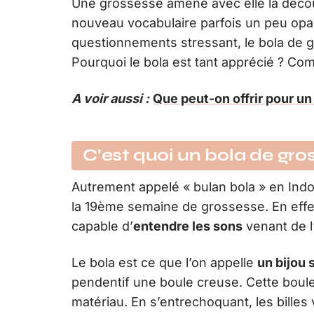
Une grossesse amène avec elle la décou
nouveau vocabulaire parfois un peu opa
questionnements stressant, le bola de 
Pourquoi le bola est tant apprécié ? Co
A voir aussi :
Que peut-on offrir pour u
C’est quoi un bola de gro
Autrement appelé « bulan bola » en Indon
la 19ème semaine de grossesse. En effet
capable d’
entendre les sons
venant de l’
Le bola est ce que l’on appelle
un bijou 
pendentif une boule creuse. Cette boule
matériau. En s’entrechoquant, les billes