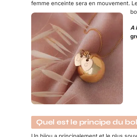
femme enceinte sera en mouvement. Le 
bo
A 
gr
Quel est le principe du bo
Un bijou a principalement et le plus souv