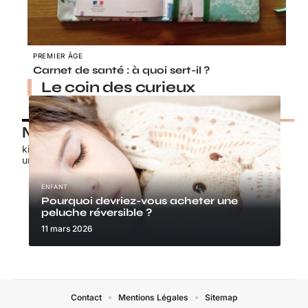
PREMIER ÂGE
Carnet de santé : à quoi sert-il ?
Le coin des curieux
Nos petits chouchous
kids-promo.fr
unbrindefil.fr
ENFANT
Pourquoi devriez-vous acheter une
peluche réversible ?
11 mars 2026
Contact
Mentions Légales
Sitemap