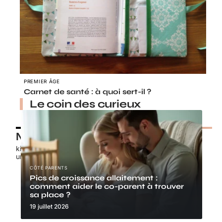
PREMIER ÂGE
Carnet de santé : à quoi sert-il ?
Le coin des curieux
Nos petits chouchous
kids-promo.fr
unbrindefil.fr
CÔTÉ PARENTS
Pics de croissance allaitement :
comment aider le co-parent à trouver
sa place ?
19 juillet 2026