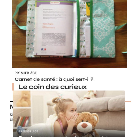
PREMIER ÂGE
Carnet de santé : à quoi sert-il ?
Le coin des curieux
Nos petits chouchous
kids-promo.fr
unbrindefil.fr
PREMIER ÂGE